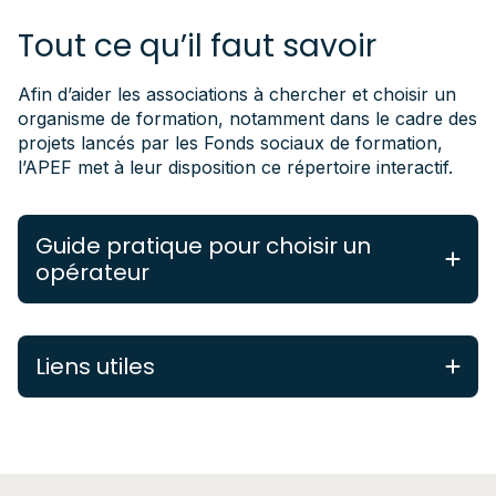
Tout ce qu’il faut savoir
Afin d’aider les associations à chercher et choisir un
organisme de formation, notamment dans le cadre des
projets lancés par les Fonds sociaux de formation,
l’APEF met à leur disposition ce répertoire interactif.
Guide pratique pour choisir un
opérateur
L’intitulé de la formation, le profil des
participants et les objectifs poursuivis par
Liens utiles
l’organisation et les participants sont clairs pour
vous. Il vous “reste” à choisir qui va donner
Contenu correlés
cette formation.
Volontairement, ne sont pas reprises dans le
Quelles sont les questions à vous poser avant
ROF les formations techniques et les formations
de choisir un opérateur de formation ?