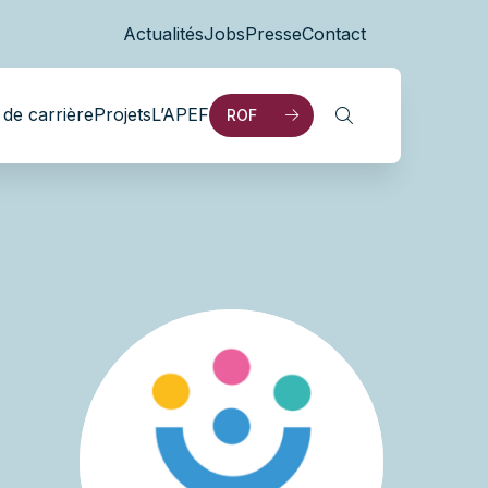
Actualités
Jobs
Presse
Contact
de carrière
Projets
L’APEF
ROF