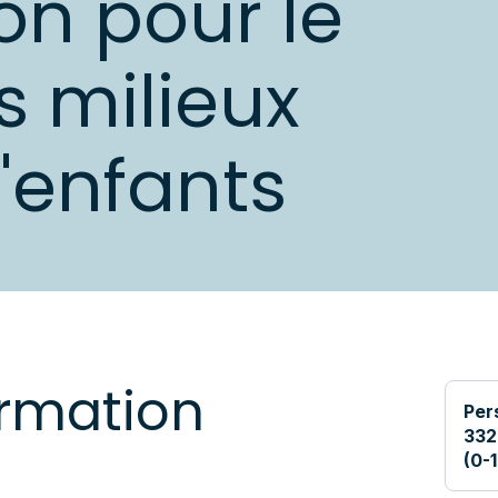
on pour le
s milieux
d'enfants
ormation
Per
332
(0-