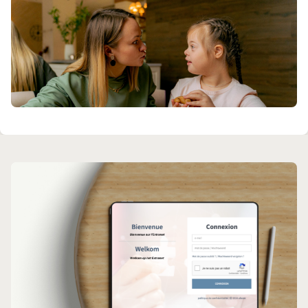
en
2024
et dure
24 mois
.
Matériel
Il est par ailleurs possible d’acheter du matériel
de prévention. Celui-ci devra améliorer la
prévention de la santé ou la sécurité en raison
d’obligations légales ou sur base d’une analyse
de risques (hors autres possibilités de
financement).
Documents utiles
Tutorats concernant des personnes déjà en
Dossier de candidature à demander au Fonds
fonction