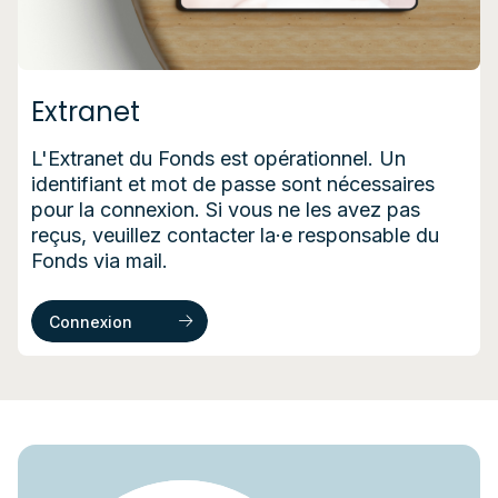
Extranet
Principes du projet « Tutorat au sein des
L'Extranet du Fonds est opérationnel. Un
institutions du secteur 319.02 »
identifiant et mot de passe sont nécessaires
pour la connexion. Si vous ne les avez pas
Soutien à la mise en place d’un plan d’accueil et
reçus, veuillez contacter la·e responsable du
de tutorat pour les nouveaux·elle
·
s
Fonds via mail.
travailleur·euse
·
s et les stagiaires
Embauche compensatoire pour la personne
tutrice qui accompagne les nouveaux·elle
·
s
Connexion
travailleur·euse
·
s et les stagiaires
Ateliers d’échanges intra ou inter institutions
Documents utiles
Présentation du projet