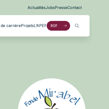
Actualités
Jobs
Presse
Contact
de carrière
Projets
L’APEF
ROF