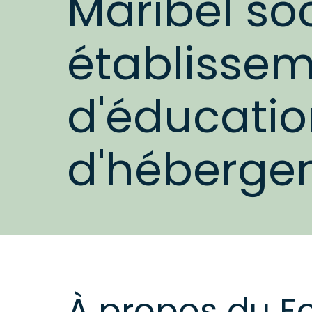
Maribel soc
établissem
d'éducatio
d'héberge
À propos du Fo