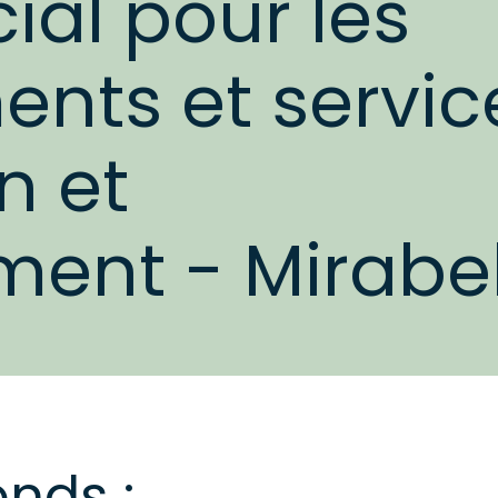
ial pour les
ents et servic
n et
ment - Mirabe
nds :