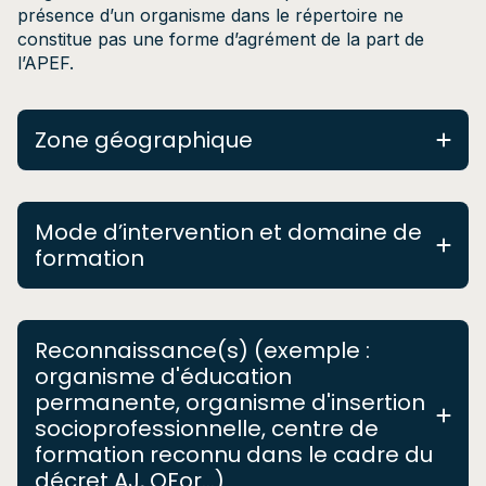
présence d’un organisme dans le répertoire ne
constitue pas une forme d’agrément de la part de
l’APEF.
Zone géographique
Brabant Wallon
Mode d’intervention et domaine de
Bruxelles
formation
Hainaut
Liège
Animation
Reconnaissance(s) (exemple :
Luxembourg
Formations
organisme d'éducation
Namur
permanente, organisme d'insertion
Éducation à la vie affective et sexuelle
socioprofessionnelle, centre de
Multi-culturalité
formation reconnu dans le cadre du
Public LGBTQI
décret AJ, QFor...)