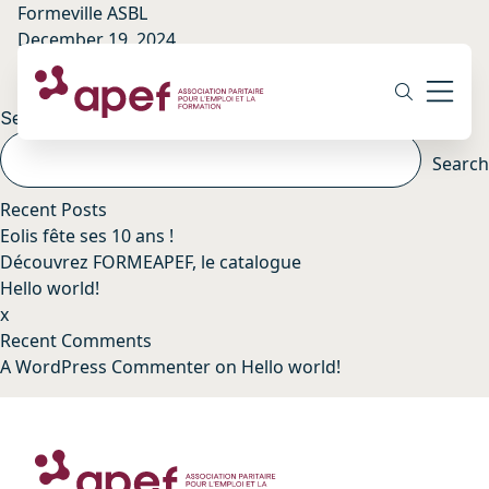
Formeville ASBL
December 19, 2024
By
Maximilien Cuffolo
Posts
Newer posts
navigation
Search
Search
Recent Posts
Eolis fête ses 10 ans !
Découvrez FORMEAPEF, le catalogue
Hello world!
x
Recent Comments
A WordPress Commenter
on
Hello world!